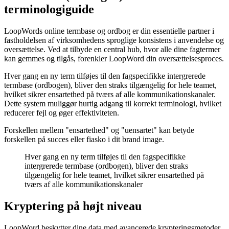
terminologiguide
LoopWords online termbase og ordbog er din essentielle partner i
fastholdelsen af virksomhedens sproglige konsistens i anvendelse og
oversættelse. Ved at tilbyde en central hub, hvor alle dine fagtermer
kan gemmes og tilgås, forenkler LoopWord din oversættelsesproces.
Hver gang en ny term tilføjes til den fagspecifikke intergrerede
termbase (ordbogen), bliver den straks tilgængelig for hele teamet,
hvilket sikrer ensartethed på tværs af alle kommunikationskanaler.
Dette system muliggør hurtig adgang til korrekt terminologi, hvilket
reducerer fejl og øger effektiviteten.
Forskellen mellem "ensartethed" og "uensartet" kan betyde
forskellen på succes eller fiasko i dit brand image.
Hver gang en ny term tilføjes til den fagspecifikke
intergrerede termbase (ordbogen), bliver den straks
tilgængelig for hele teamet, hvilket sikrer ensartethed på
tværs af alle kommunikationskanaler
Kryptering på højt niveau
LoopWord beskytter dine data med avancerede krypteringsmetoder,