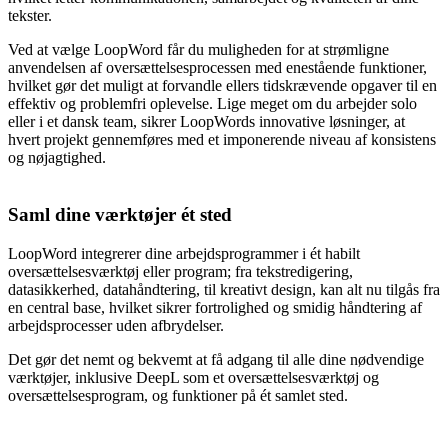
tekster.
Ved at vælge LoopWord får du muligheden for at strømligne
anvendelsen af oversættelsesprocessen med enestående funktioner,
hvilket gør det muligt at forvandle ellers tidskrævende opgaver til en
effektiv og problemfri oplevelse. Lige meget om du arbejder solo
eller i et dansk team, sikrer LoopWords innovative løsninger, at
hvert projekt gennemføres med et imponerende niveau af konsistens
og nøjagtighed.
Saml dine værktøjer ét sted
LoopWord integrerer dine arbejdsprogrammer i ét habilt
oversættelsesværktøj eller program; fra tekstredigering,
datasikkerhed, datahåndtering, til kreativt design, kan alt nu tilgås fra
en central base, hvilket sikrer fortrolighed og smidig håndtering af
arbejdsprocesser uden afbrydelser.
Det gør det nemt og bekvemt at få adgang til alle dine nødvendige
værktøjer, inklusive DeepL som et oversættelsesværktøj og
oversættelsesprogram, og funktioner på ét samlet sted.