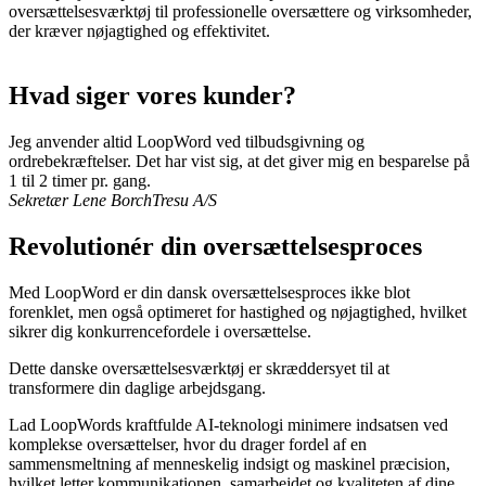
oversættelsesværktøj til professionelle oversættere og virksomheder,
der kræver nøjagtighed og effektivitet.
Hvad siger vores kunder?
Jeg anvender altid LoopWord ved tilbudsgivning og
ordrebekræftelser. Det har vist sig, at det giver mig en besparelse på
1 til 2 timer pr. gang.
Sekretær Lene Borch
Tresu A/S
Revolutionér din oversættelsesproces
Med LoopWord er din dansk oversættelsesproces ikke blot
forenklet, men også optimeret for hastighed og nøjagtighed, hvilket
sikrer dig konkurrencefordele i oversættelse.
Dette danske oversættelsesværktøj er skræddersyet til at
transformere din daglige arbejdsgang.
Lad LoopWords kraftfulde AI-teknologi minimere indsatsen ved
komplekse oversættelser, hvor du drager fordel af en
sammensmeltning af menneskelig indsigt og maskinel præcision,
hvilket letter kommunikationen, samarbejdet og kvaliteten af dine