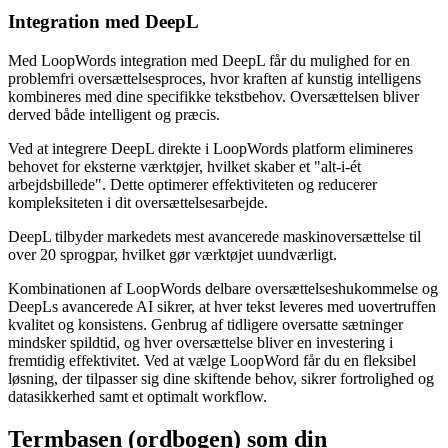
Integration med DeepL
Med LoopWords integration med DeepL får du mulighed for en
problemfri oversættelsesproces, hvor kraften af kunstig intelligens
kombineres med dine specifikke tekstbehov. Oversættelsen bliver
derved både intelligent og præcis.
Ved at integrere DeepL direkte i LoopWords platform elimineres
behovet for eksterne værktøjer, hvilket skaber et "alt-i-ét
arbejdsbillede". Dette optimerer effektiviteten og reducerer
kompleksiteten i dit oversættelsesarbejde.
DeepL tilbyder markedets mest avancerede maskinoversættelse til
over 20 sprogpar, hvilket gør værktøjet uundværligt.
Kombinationen af LoopWords delbare oversættelseshukommelse og
DeepLs avancerede AI sikrer, at hver tekst leveres med uovertruffen
kvalitet og konsistens. Genbrug af tidligere oversatte sætninger
mindsker spildtid, og hver oversættelse bliver en investering i
fremtidig effektivitet. Ved at vælge LoopWord får du en fleksibel
løsning, der tilpasser sig dine skiftende behov, sikrer fortrolighed og
datasikkerhed samt et optimalt workflow.
Termbasen (ordbogen) som din